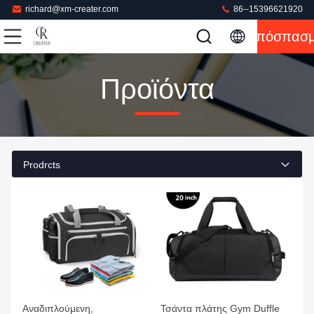
richard@xm-creater.com
86--15396621920
Απόσπασ
Προϊόντα
Prodrcts
Αναδιπλούμενη,
Τσάντα πλάτης Gym Duffle