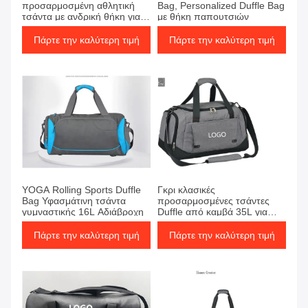
προσαρμοσμένη αθλητική
Bag, Personalized Duffle Bag
τσάντα με ανδρική θήκη για
με θήκη παπουτσιών
παπούτσια
Πάρτε την καλύτερη τιμή
Πάρτε την καλύτερη τιμή
YOGA Rolling Sports Duffle
Γκρι κλασικές
Bag Υφασμάτινη τσάντα
προσαρμοσμένες τσάντες
γυμναστικής 16L Αδιάβροχη
Duffle από καμβά 35L για
ταξίδια/αθλήματα
Πάρτε την καλύτερη τιμή
Πάρτε την καλύτερη τιμή