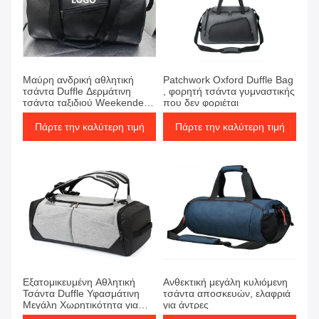
Μαύρη ανδρική αθλητική
Patchwork Oxford Duffle Bag
τσάντα Duffle Δερμάτινη
, φορητή τσάντα γυμναστικής
τσάντα ταξιδιού Weekender
που δεν φοριέται
Overnight Duffel Bag
Πάρτε την καλύτερη τιμή
Πάρτε την καλύτερη τιμή
Εξατομικευμένη Αθλητική
Ανθεκτική μεγάλη κυλιόμενη
Τσάντα Duffle Υφασμάτινη
τσάντα αποσκευών, ελαφριά
Μεγάλη Χωρητικότητα για
για άντρες
Γυμναστήριο