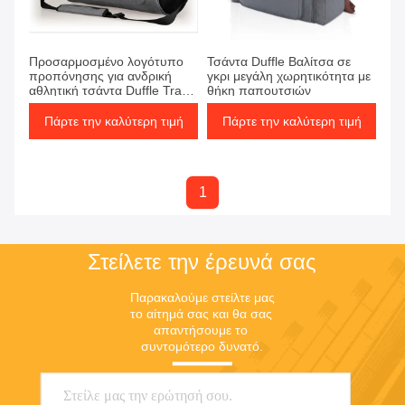
Προσαρμοσμένο λογότυπο
Τσάντα Duffle Βαλίτσα σε
προπόνησης για ανδρική
γκρι μεγάλη χωρητικότητα με
αθλητική τσάντα Duffle Travel
θήκη παπουτσιών
με δικτυωτή τσέπη
ποδοσφαίρου
Πάρτε την καλύτερη τιμή
Πάρτε την καλύτερη τιμή
1
Στείλετε την έρευνά σας
Παρακαλούμε στείλτε μας 
το αίτημά σας και θα σας 
απαντήσουμε το 
συντομότερο δυνατό.