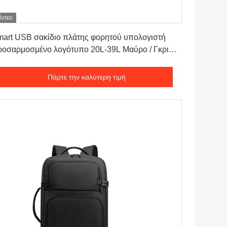
ίντεο
Πάρτε την καλύτερη τιμή
art USB σακίδιο πλάτης φορητού υπολογιστή
οσαρμοσμένο λογότυπο 20L-39L Μαύρο / Γκρι
δρικό
Πάρτε την καλύτερη τιμή