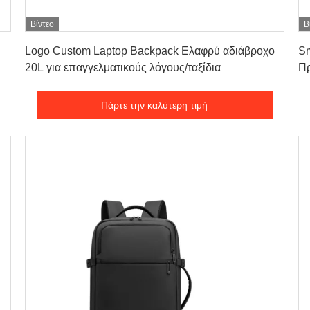
Βίντεο
Β
Πάρτε την καλύτερη τιμή
Logo Custom Laptop Backpack Ελαφρύ αδιάβροχο
Sm
20L για επαγγελματικούς λόγους/ταξίδια
Πρ
Αν
Πάρτε την καλύτερη τιμή