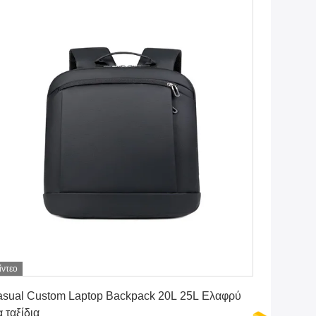
ίντεο
Πάρτε την καλύτερη τιμή
sual Custom Laptop Backpack 20L 25L Ελαφρύ
α ταξίδια