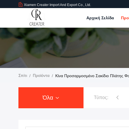
Xiamen Creater Import And Export Co., Ltd.
Αρχική Σελίδα
Προ
Σπίτι
Προϊόντα
/
/
Κίνα Προσαρμοσμένο Σακίδιο Πλάτης Φ
Όλα
Τύπος:
Τσάντα ρακετών Padel