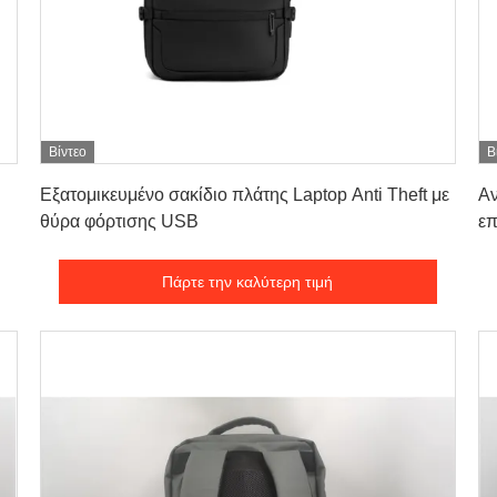
Βίντεο
Β
Πάρτε την καλύτερη τιμή
Εξατομικευμένο σακίδιο πλάτης Laptop Anti Theft με
Αν
θύρα φόρτισης USB
επ
ιν
Πάρτε την καλύτερη τιμή