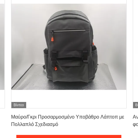
Βίντεο
Β
Πάρτε την καλύτερη τιμή
Μαύρο/Γκρι Προσαρμοσμένο Υποβάθρο Λάπτοπ με
Αν
Πολλαπλό Σχεδιασμό
φο
U