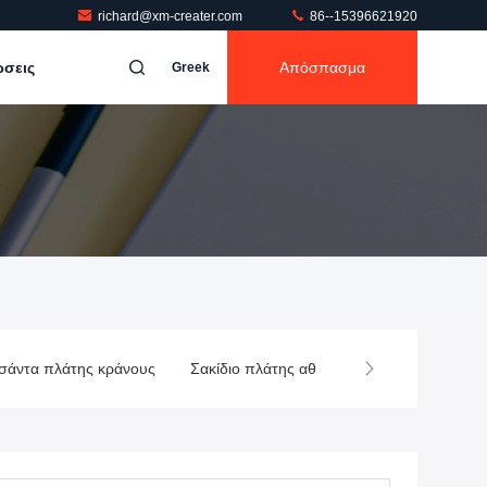
richard@xm-creater.com
86--15396621920
ώσεις
Απόσπασμα
Greek
σάντα πλάτης κράνους
Σακίδιο πλάτης αθλητικών σφαιρών
Ελ