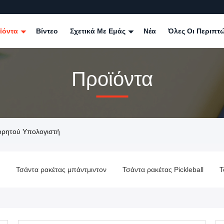
ϊόντα
Βίντεο
Σχετικά Με Εμάς
Νέα
Όλες Οι Περιπτ
Προϊόντα
ορητού Υπολογιστή
Τσάντα ρακέτας μπάντμιντον
Τσάντα ρακέτας Pickleball
Τ