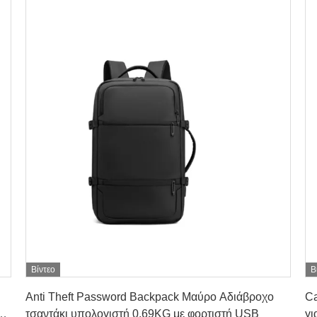
Βίντεο
Β
Πάρτε την καλύτερη τιμή
Anti Theft Password Backpack Μαύρο Αδιάβροχο
Ca
ς
τσαντάκι υπολογιστή 0,69KG με φορτιστή USB
γι