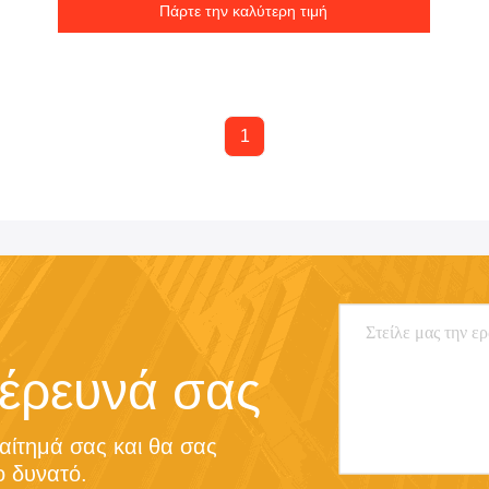
Πάρτε την καλύτερη τιμή
1
 έρευνά σας
αίτημά σας και θα σας 
 δυνατό.