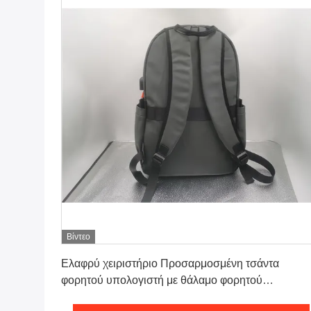
Βίντεο
Πάρτε την καλύτερη τιμή
Ελαφρύ χειριστήριο Προσαρμοσμένη τσάντα
φορητού υπολογιστή με θάλαμο φορητού
υπολογιστή και 4-7 τσέπες