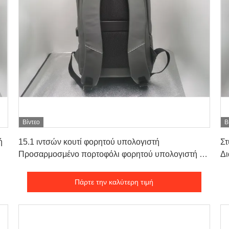
Βίντεο
Β
Πάρτε την καλύτερη τιμή
ή
15.1 ιντσών κουτί φορητού υπολογιστή
Στ
Προσαρμοσμένο πορτοφόλι φορητού υπολογιστή με
Δι
μαλακό λαβή
Πάρτε την καλύτερη τιμή