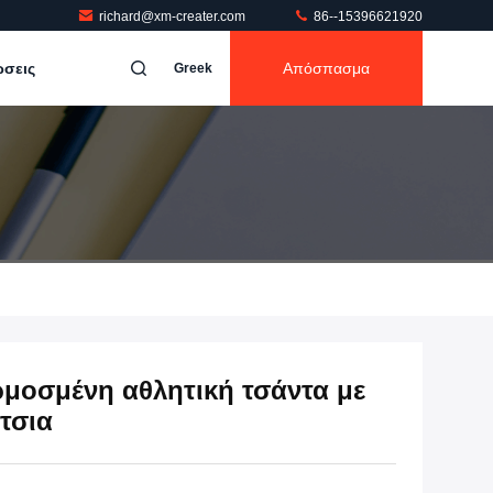
richard@xm-creater.com
86--15396621920
ώσεις
Απόσπασμα
Greek
μοσμένη αθλητική τσάντα με
τσια