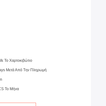
Με Το Χαρτοκιβώτιο
ays Μετά Από Την Πληρωμή
on
CS Το Μήνα