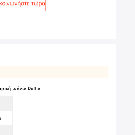
κοινωνήστε τώρα
τική τσάντα Duffle
α