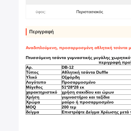
ύφος:
Περιστασιακός
Περιγραφή
Αναδιπλούμενη, προσαρμοσμένη αθλητική τσάντα μ
Πτυσσόμενη τσάντα γυμναστικής μεγάλης χωρητικό
περιγραφή προ
Αρ.
DB-12
Τύπος
Αθλητική τσάντα Duffle
Υλικό
Οξφόρδη
Λογότυπο
Προσαρμοσμένο
Μέγεθος
51*28*28 εκ
χαρακτηριστικό
χρήση σακιδίου και ώμων
Χρήση
γυμναστήριο και ταξίδια
Χρώμα
μαύρο ή προσαρμοσμένο
MOQ
200 τεμ
δείγμα
Επιστρέψτε Δείγμα Χρέωσης μετά 