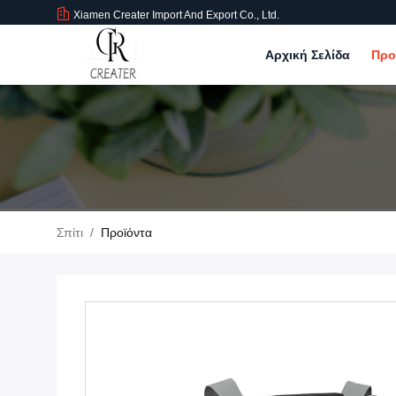
Xiamen Creater Import And Export Co., Ltd.
Αρχική Σελίδα
Προ
Σπίτι
/
Προϊόντα