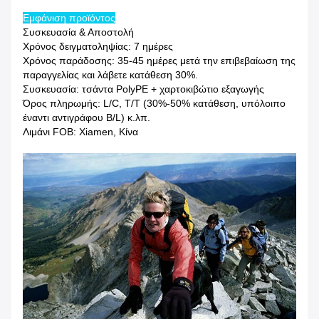
Εμφάνιση προϊόντος
Συσκευασία & Αποστολή
Χρόνος δειγματοληψίας: 7 ημέρες
Χρόνος παράδοσης: 35-45 ημέρες μετά την επιβεβαίωση της
παραγγελίας και λάβετε κατάθεση 30%.
Συσκευασία: τσάντα PolyPE + χαρτοκιβώτιο εξαγωγής
Όρος πληρωμής: L/C, T/T (30%-50% κατάθεση, υπόλοιπο
έναντι αντιγράφου B/L) κ.λπ.
Λιμάνι FOB: Xiamen, Κίνα