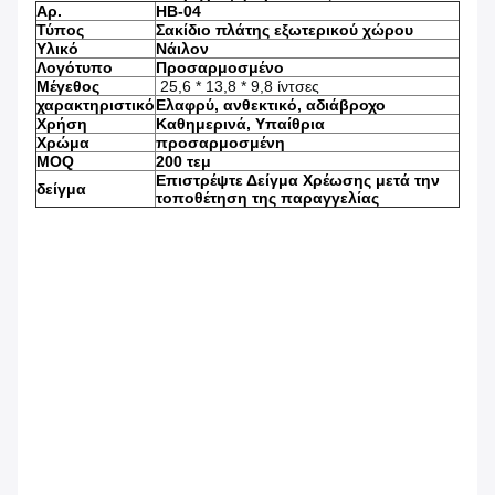
Αρ.
HB-04
Τύπος
Σακίδιο πλάτης εξωτερικού χώρου
Υλικό
Νάιλον
Λογότυπο
Προσαρμοσμένο
Μέγεθος
25,6 * 13,8 * 9,8 ίντσες
χαρακτηριστικό
Ελαφρύ, ανθεκτικό, αδιάβροχο
Χρήση
Καθημερινά, Υπαίθρια
Χρώμα
προσαρμοσμένη
MOQ
200 τεμ
Επιστρέψτε Δείγμα Χρέωσης μετά την
δείγμα
τοποθέτηση της παραγγελίας