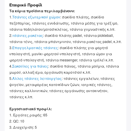
Εταιρικό Προφίλ
Τα κύρια προϊόντα περιλαμβάνουν:
1.
Τσάντες εξωτερικού χώρου
: σακίδιο πλάτης, σακίδιο 
πεζοπορίας, τσάντες ενυδάτωσης, τσάντα μέσης για τρέξιμο, 
τσάντα ποδηλάτου/μοτοσικλέτας, τσάντα γυμναστικής κ.λπ.
2.
τσάντες ρακέτας
: σακίδιο πλάτης padel, τσάντα pickleball, 
τσάντα τένις, τσάντα μπάντμιντον, τσάντα ρακέτας padel, κ.λπ.
3.
Επαγγελματικές τσάντες
: σακίδιο πλάτης για φορητό 
υπολογιστή, μανίκι φορητού υπολογιστή, τσάντα ώμου για 
φορητό υπολογιστή, τσάντα messenger, τσάντα τρόλεϊ κ.λπ.
4.
Σακούλες για πάνες
: σακίδιο πάνας, τσάντα μούμια, τσάντα 
μωρού, αλλαξιέρα, οργάνωση καροτσιού κ.λπ.
5.
Άλλες τσάντες λειτουργίας
: τσάντες εργαλείων, τσάντες 
ψυγείου, μεταφορέας κατοικίδιων ζώων, ιατρικές τσάντες, 
τσάντες καλλυντικών, τσάντες οργάνωσης αυτοκινήτου, 
τσάντες κ.λπ.
Εργοστασιακό προφίλ:
1. Εργάτες ραφής: 65
2. QC: 10
3. Διαχείριση: 5