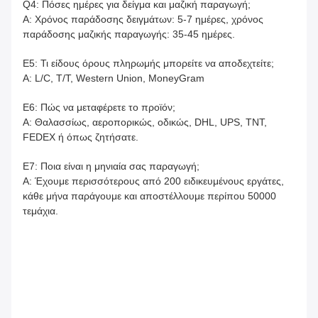
Q4: Πόσες ημέρες για δείγμα και μαζική παραγωγή;
Α: Χρόνος παράδοσης δειγμάτων: 5-7 ημέρες, χρόνος
παράδοσης μαζικής παραγωγής: 35-45 ημέρες.
Ε5: Τι είδους όρους πληρωμής μπορείτε να αποδεχτείτε;
A: L/C, T/T, Western Union, MoneyGram
Ε6: Πώς να μεταφέρετε το προϊόν;
Α: Θαλασσίως, αεροπορικώς, οδικώς, DHL, UPS, TNT,
FEDEX ή όπως ζητήσατε.
Ε7: Ποια είναι η μηνιαία σας παραγωγή;
Α: Έχουμε περισσότερους από 200 ειδικευμένους εργάτες,
κάθε μήνα παράγουμε και αποστέλλουμε περίπου 50000
τεμάχια.