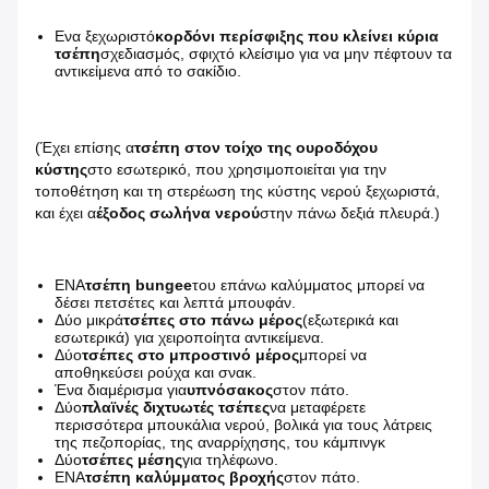
Ενα ξεχωριστό
κορδόνι περίσφιξης που κλείνει κύρια
τσέπη
σχεδιασμός, σφιχτό κλείσιμο για να μην πέφτουν τα
αντικείμενα από το σακίδιο.
(Έχει επίσης α
τσέπη στον τοίχο της ουροδόχου
κύστης
στο εσωτερικό, που χρησιμοποιείται για την
τοποθέτηση και τη στερέωση της κύστης νερού ξεχωριστά,
και έχει α
έξοδος σωλήνα νερού
στην πάνω δεξιά πλευρά.)
ΕΝΑ
τσέπη bungee
του επάνω καλύμματος μπορεί να
δέσει πετσέτες και λεπτά μπουφάν.
Δύο μικρά
τσέπες στο πάνω μέρος
(εξωτερικά και
εσωτερικά) για χειροποίητα αντικείμενα.
Δύο
τσέπες στο μπροστινό μέρος
μπορεί να
αποθηκεύσει ρούχα και σνακ.
Ένα διαμέρισμα για
υπνόσακος
στον πάτο.
Δύο
πλαϊνές διχτυωτές τσέπες
να μεταφέρετε
περισσότερα μπουκάλια νερού, βολικά για τους λάτρεις
της πεζοπορίας, της αναρρίχησης, του κάμπινγκ
Δύο
τσέπες μέσης
για τηλέφωνο.
ΕΝΑ
τσέπη καλύμματος βροχής
στον πάτο.