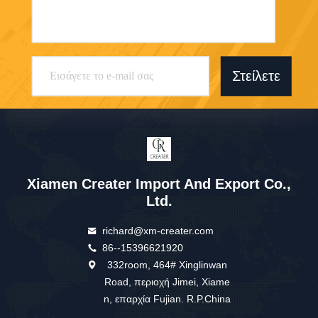
Στείλετε
Xiamen Creater Import And Export Co.,
Ltd.
richard@xm-creater.com
86--15396621920
332room, 464# Xinglinwan
Road, περιοχή Jimei, Xiame
n, επαρχία Fujian. R.P.China