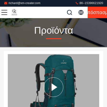
richard@xm-creater.com
86--15396621920
Απόσπασ
Προϊόντα