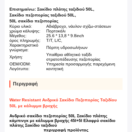
Επισημαίνω:
Σακίδιο πλάτης ταξιδιού 50L
,
Σακίδιο πεζοπορίας ταξιδιού 50L
,
50L σακίδιο πεζοπορίας
Κύριο υλικό:
Αδιάβροχο, νάυλον σχίζω-στάσεων
χρώμα κάλυψης:
Πορτοκάλι
Μέγεθος:
25.6 * 13,8 * 9.8inch
όρος πληρωμής:
T/T, L/C,
Χαρακτηριστικό
Πόρπη υδροσωλήνων
γνώρισμα:
Υπαίθριο αθλητικό ταξίδι
Χρήση:
στρατοπέδευσης πεζοπορίας
OEM/ODM:
Υπηρεσία προσαρμογής παρεχόμενη
Λογότυπο:
κεντητική
Περιγραφή
Water Resistant Ανδρικό Σακίδιο Πεζοπορίας Ταξιδίου
50L με κάλυμμα βροχής
Ανδρικό σακίδιο πεζοπορίας 50L Σακίδιο πλάτης
κάμπινγκ με κάλυμμα βροχής 45l+5l Ελαφρύ σακίδιο
πλάτης Σακίδιο ταξιδιού
περιγραφή προϊόντος