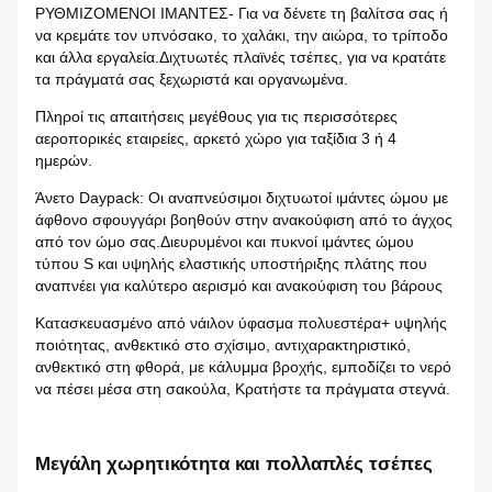
ΡΥΘΜΙΖΟΜΕΝΟΙ ΙΜΑΝΤΕΣ- Για να δένετε τη βαλίτσα σας ή
να κρεμάτε τον υπνόσακο, το χαλάκι, την αιώρα, το τρίποδο
και άλλα εργαλεία.Διχτυωτές πλαϊνές τσέπες, για να κρατάτε
τα πράγματά σας ξεχωριστά και οργανωμένα.
Πληροί τις απαιτήσεις μεγέθους για τις περισσότερες
αεροπορικές εταιρείες, αρκετό χώρο για ταξίδια 3 ή 4
ημερών.
Άνετο Daypack: Οι αναπνεύσιμοι διχτυωτοί ιμάντες ώμου με
άφθονο σφουγγάρι βοηθούν στην ανακούφιση από το άγχος
από τον ώμο σας.Διευρυμένοι και πυκνοί ιμάντες ώμου
τύπου S και υψηλής ελαστικής υποστήριξης πλάτης που
αναπνέει για καλύτερο αερισμό και ανακούφιση του βάρους
Κατασκευασμένο από νάιλον ύφασμα πολυεστέρα+ υψηλής
ποιότητας, ανθεκτικό στο σχίσιμο, αντιχαρακτηριστικό,
ανθεκτικό στη φθορά, με κάλυμμα βροχής, εμποδίζει το νερό
να πέσει μέσα στη σακούλα, Κρατήστε τα πράγματα στεγνά.
Μεγάλη χωρητικότητα και πολλαπλές τσέπες