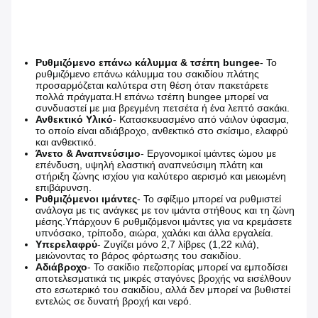
Ρυθμιζόμενο επάνω κάλυμμα & τσέπη bungee
- Το
ρυθμιζόμενο επάνω κάλυμμα του σακιδίου πλάτης
προσαρμόζεται καλύτερα στη θέση όταν πακετάρετε
πολλά πράγματα.Η επάνω τσέπη bungee μπορεί να
συνδυαστεί με μια βρεγμένη πετσέτα ή ένα λεπτό σακάκι.
Ανθεκτικό Υλικό
- Κατασκευασμένο από νάιλον ύφασμα,
το οποίο είναι αδιάβροχο, ανθεκτικό στο σκίσιμο, ελαφρύ
και ανθεκτικό.
Άνετο & Αναπνεύσιμο
- Εργονομικοί ιμάντες ώμου με
επένδυση, υψηλή ελαστική αναπνεύσιμη πλάτη και
στήριξη ζώνης ισχίου για καλύτερο αερισμό και μειωμένη
επιβάρυνση.
Ρυθμιζόμενοι ιμάντες
- Το σφίξιμο μπορεί να ρυθμιστεί
ανάλογα με τις ανάγκες με τον ιμάντα στήθους και τη ζώνη
μέσης.Υπάρχουν 6 ρυθμιζόμενοι ιμάντες για να κρεμάσετε
υπνόσακο, τρίποδο, αιώρα, χαλάκι και άλλα εργαλεία.
Υπερελαφρύ
- Ζυγίζει μόνο 2,7 λίβρες (1,22 κιλά),
μειώνοντας το βάρος φόρτωσης του σακιδίου.
Αδιάβροχο
- Το σακίδιο πεζοπορίας μπορεί να εμποδίσει
αποτελεσματικά τις μικρές σταγόνες βροχής να εισέλθουν
στο εσωτερικό του σακιδίου, αλλά δεν μπορεί να βυθιστεί
εντελώς σε δυνατή βροχή και νερό.