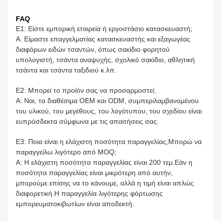
FAQ
Ε1: Είστε εμπορική εταιρεία ή εργοστάσιο κατασκευαστή;
Α: Είμαστε επαγγελματίας κατασκευαστής και εξαγωγέας
διαφόρων ειδών τσαντών, όπως σακίδιο φορητού
υπολογιστή, τσάντα αναψυχής, σχολικό σακίδιο, αθλητική
τσάντα και τσάντα ταξιδιού κ.λπ.
Ε2: Μπορεί το προϊόν σας να προσαρμοστεί;
Α: Ναι, τα διαθέσιμα OEM και ODM, συμπεριλαμβανομένου
του υλικού, του μεγέθους, του λογότυπου, του σχεδίου είναι
ευπρόσδεκτα σύμφωνα με τις απαιτήσεις σας.
Ε3: Ποια είναι η ελάχιστη ποσότητα παραγγελίας;Μπορώ να
παραγγείλω λιγότερο από MOQ;
Α: Η ελάχιστη ποσότητα παραγγελίας είναι 200 ​​τεμ.Εάν η
ποσότητα παραγγελίας είναι μικρότερη από αυτήν,
μπορούμε επίσης να το κάνουμε, αλλά η τιμή είναι απλώς
διαφορετική.Η παραγγελία λιγότερης φόρτωσης
εμπορευματοκιβωτίων είναι αποδεκτή.