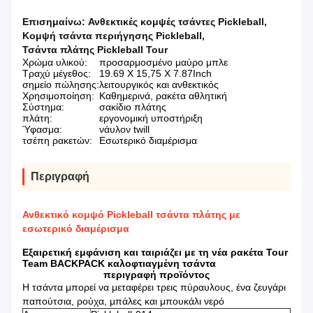
Επισημαίνω:
Ανθεκτικές κομψές τσάντες Pickleball
,
Κομψή τσάντα περιήγησης Pickleball
,
Τσάντα πλάτης Pickleball Tour
Χρώμα υλικού:
προσαρμοσμένο μαύρο μπλε
Τραχύ μέγεθος:
19.69 X 15,75 Χ 7.87Inch
σημείο πώλησης:
λειτουργικός και ανθεκτικός
Χρησιμοποίηση:
Καθημερινά, ρακέτα αθλητική
Σύστημα:
σακίδιο πλάτης
πλάτη:
εργονομική υποστήριξη
Ύφασμα:
νάυλον twill
τσέπη ρακετών:
Εσωτερικό διαμέρισμα
Περιγραφή
Ανθεκτικό κομψό Pickleball τσάντα πλάτης με
εσωτερικό διαμέρισμα
Εξαιρετική εμφάνιση και ταιριάζει με τη νέα ρακέτα Tour
Team BACKPACK καλοφτιαγμένη τσάντα
περιγραφή προϊόντος
Η τσάντα μπορεί να μεταφέρει τρεις πύραυλους, ένα ζευγάρι
παπούτσια, ρούχα, μπάλες και μπουκάλι νερό