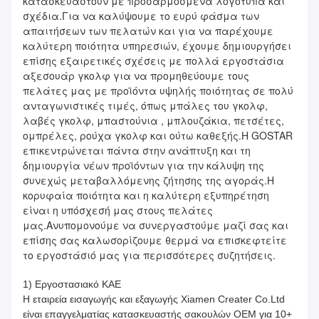
κατασκευαστούν με προσαρμοσμένα λογότυπα και 
σχέδια.Για να καλύψουμε το ευρύ φάσμα των 
απαιτήσεων των πελατών και για να παρέχουμε 
καλύτερη ποιότητα υπηρεσιών, έχουμε δημιουργήσει 
επίσης εξαιρετικές σχέσεις με πολλά εργοστάσια 
αξεσουάρ γκολφ για να προμηθεύουμε τους 
πελάτες μας με προϊόντα υψηλής ποιότητας σε πολύ 
ανταγωνιστικές τιμές, όπως μπάλες του γκολφ, 
λαβές γκολφ, μπαστούνια , μπλουζάκια, πετσέτες, 
ομπρέλες, ρούχα γκολφ και ούτω καθεξής.Η GOSTAR 
επικεντρώνεται πάντα στην ανάπτυξη και τη 
δημιουργία νέων προϊόντων για την κάλυψη της 
συνεχώς μεταβαλλόμενης ζήτησης της αγοράς.Η 
κορυφαία ποιότητα και η καλύτερη εξυπηρέτηση 
είναι η υπόσχεσή μας στους πελάτες 
μας.Ανυπομονούμε να συνεργαστούμε μαζί σας και 
επίσης σας καλωσορίζουμε θερμά να επισκεφτείτε 
το εργοστάσιό μας για περισσότερες συζητήσεις.
1) Εργοστασιακό ΚΑΕ
Η εταιρεία εισαγωγής και εξαγωγής Xiamen Creater Co.Ltd
είναι επαγγελματίας κατασκευαστής σακουλών OEM για 10+