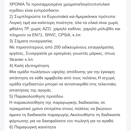
ΧΡΟΝΙΑ.Τα προσαρμοσμένα χρώματα/λογότυπο/υλικό
σχεδίου είναι ευπρόσδεκτα.
2) Συμπληρώστε τα Ευρωπαϊκά και Αμερικάνικα πρότυπα
Λογική τιμή και καλύτερη ποιότητα, όλα τα υλικά είναι χωρίς
φθάλτη 7P, χωρίς AZO, χαμηλό καδίνιο, χαμηλό μόλυβδο και
πληρούν τα EN71, SHVC, CPSIA, κ.λπ.
3) Σήματα συνεργασίας
Με περισσότερους από 200 ειδικευμένους επαγγελματίες
εργάτες, Συνεργασία με ορισμένες γνωστές μάρκες, όπως
Stravier κ.λπ.
4) Καλή εξυπηρέτηση
Μια ομάδα πωλήσεων υψηλής απόδοσης για την έγκαιρη
απάντηση σε κάθε αμφιβολία από τους πελάτες.Η ισχυρή
ομάδα σχεδιαστών μπορεί να ανταποκριθεί στις τελευταίες
απαιτήσεις της αγοράς.
5) Παρακολούθηση προόδου
Η παρακολούθηση της παραγωγικής διαδικασίας σε
πραγματικό χρόνο επιτρέπει στους πελάτες να βιώσουν
άμεσα τη διαδικασία παραγωγής.Ακολουθήστε τη διαδικασία
φόρτωσης για να διασφαλίσετε τον πωλητή για τα αγαθά.
6) Παραγωγική ικανότητα