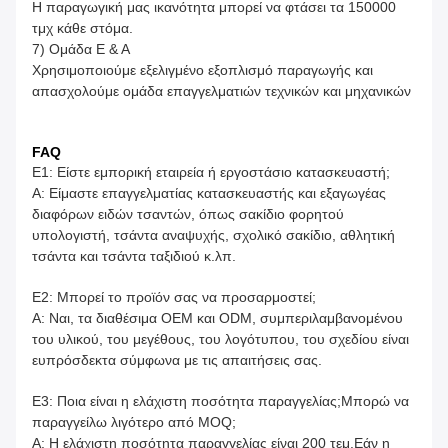
Η παραγωγική μας ικανότητα μπορεί να φτάσει τα 150000
τμχ κάθε στόμα.
7) Ομάδα Ε & Α
Χρησιμοποιούμε εξελιγμένο εξοπλισμό παραγωγής και
απασχολούμε ομάδα επαγγελματιών τεχνικών και μηχανικών
FAQ
Ε1: Είστε εμπορική εταιρεία ή εργοστάσιο κατασκευαστή;
Α: Είμαστε επαγγελματίας κατασκευαστής και εξαγωγέας
διαφόρων ειδών τσαντών, όπως σακίδιο φορητού
υπολογιστή, τσάντα αναψυχής, σχολικό σακίδιο, αθλητική
τσάντα και τσάντα ταξιδιού κ.λπ.
Ε2: Μπορεί το προϊόν σας να προσαρμοστεί;
Α: Ναι, τα διαθέσιμα OEM και ODM, συμπεριλαμβανομένου
του υλικού, του μεγέθους, του λογότυπου, του σχεδίου είναι
ευπρόσδεκτα σύμφωνα με τις απαιτήσεις σας.
Ε3: Ποια είναι η ελάχιστη ποσότητα παραγγελίας;Μπορώ να
παραγγείλω λιγότερο από MOQ;
Α: Η ελάχιστη ποσότητα παραγγελίας είναι 200 ​​τεμ.Εάν η