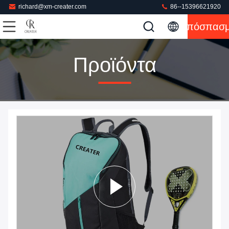
richard@xm-creater.com
86--15396621920
Απόσπασ
Προϊόντα