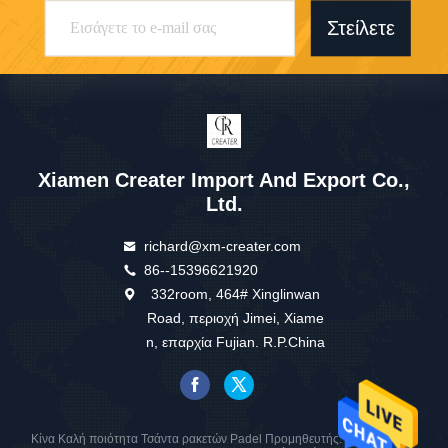
Στείλετε
Xiamen Creater Import And Export Co.,
Ltd.
richard@xm-creater.com
86--15396621920
332room, 464# Xinglinwan
Road, περιοχή Jimei, Xiame
n, επαρχία Fujian. R.P.China
Κίνα Καλή ποιότητα Τσάντα ρακετών Padel Προμηθευτής. 2025 Xiamen