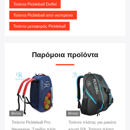
Τσάντα Pickleball Duffel
Τσάντα Pickleball από νεοπρένιο
Τσάντα μεταφοράς Pickleball
Παρόμοια προϊόντα
Βίντεο
Βίντεο
Βίν
Τσάντα Pickleball Pro
Τσάντα πλάτης για ρακέτα
Δη
Neoprene, Σακίδιο πλάτης
κουπί 50L Τσάντα πλάτης
με