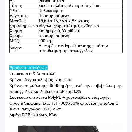
Αρ.
Pickleball-014
Τύπος
Σακίδιο πλάτης εξωτερικού χώρου
Υλικό
Πολυεστέρας
Λογότυπο
Προσαρμοσμένο
Μέγεθος
19,69 x 15,75 x 7,87 ίντσες
χαρακτηριστικό
Μεγάλη χωρητικότητα, ανθεκτικό
Χρήση
Καθημερινά, Υπαίθρια
Χρώμα
προσαρμοσμένη
MOQ
200 τεμ
Επιστρέψτε Δείγμα Χρέωσης μετά την
δείγμα
τοποθέτηση της παραγγελίας
Εμφάνιση προϊόντος
Συσκευασία & Αποστολή
Χρόνος δειγματοληψίας: 7 ημέρες
Χρόνος παράδοσης: 35-45 ημέρες μετά την επιβεβαίωση της
παραγγελίας και λάβετε κατάθεση 30%.
Συσκευασία: τσάντα PolyPE + χαρτοκιβώτιο εξαγωγής
Όρος πληρωμής: L/C, T/T (30%-50% κατάθεση, υπόλοιπο
έναντι αντιγράφου B/L) κ.λπ.
Λιμάνι FOB: Xiamen, Κίνα